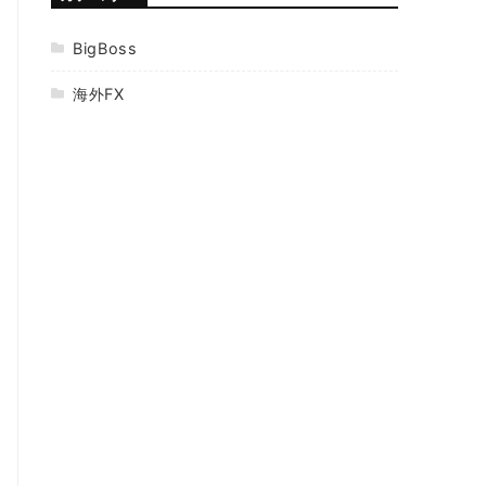
BigBoss
海外FX