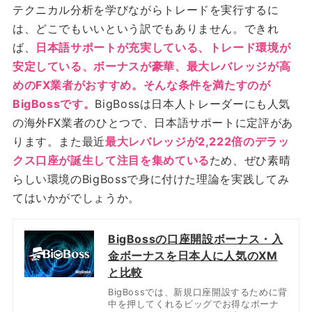
テクニカル分析を学びながらトレードを実行するに
は、どこでもいいという訳でもありません。できれ
ば、
日本語サポートが充実している、トレード環境が
安定している、ボーナスが豪華、最大レバレッジが高
めのFX業者がおすすめ。そんな条件を満たすのが
BigBossです。
BigBossは日本人トレーダーにも人気
の海外FX業者のひとつで、日本語サポートに定評があ
ります。また最近
最大レバレッジが2,222倍のデラッ
クス口座が誕生して注目を集めている
ため、ぜひ素晴
らしい環境のBigBossで身に付けた理論を実践してみ
てはいかがでしょうか。
BigBossの口座開設ボーナス・入
金ボーナスを日本人に人気のXM
と比較
BigBossでは、新規口座開設するために背
中を押してくれるビッグでお得なボーナ