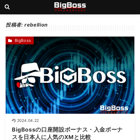
投稿者:
rebellion
BigBoss
2024.04.22
BigBossの口座開設ボーナス・入金ボーナ
スを日本人に人気のXMと比較